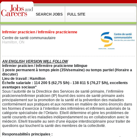
SEARCH JOBS
FULL SITE
Infirmier practicien / Infirmière practicienne
Centre de santé communautaire
Hamilton, ON
AN ENGLISH VERSION WILL FOLLOW
Infirmier praticien / Infirmière praticienne bilingue
1 poste permanent à temps plein (35h/semaine) ou temps partiel (Horaire a
discuter)
Lieu de travail : Hamilton
Échelle salariale : 114 200 $ (62,75 $/h) ‐ 138 811 $ (76,27 $/h), excellents
avantages sociaux*
Sous l’autorité de la Directrice des Services de santé primaire, l’infirmière
praticienne/infirmier praticien (IP) fournit des soins de santé primaire axés
principalement sur la promotion de la santé et la prévention des maladies
conformément aux pratiques et aux normes en matière de soins énoncés dans
les Normes d’exercice à l’intention des infirmières et infirmiers autorisés de la
catégorie spécialisée de l’Ontario. Elle/il détermine et gère les problèmes de
santé courants et les maladies indépendamment ou en collaboration avec le
médecin. Elle/il travaille au sein d’une équipe interdisciplinaire pour traiter de
questions qui touchent la santé des membres de la collectivité.
Responsabilités principales :