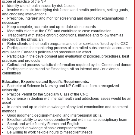
scope of practice of the NP
Identify client health issues by risk factors
Involve clients in identifying risk factors and health problems, setting goals,
and choosing interventions
Prescribe, interpret and monitor screening and diagnostic examinations if
necessary
Keep complete, accurate and up‐to‐date client records
Meet with clients at the CSC and contribute to case coordination
Treat clients with stable chronic conditions, manage and follow them as
directed by the physician
Refer clients to the health programs and other services offered by the CSC
Participate in the monitoring process of controlled substances in accordance
with Health Canada's policies and procedures in effect
Participate in the development and evaluation of policies, procedures, best
practices and protocols
Collect and process statistical information required by the Center and donors
Participate in team and staff meetings, sit on internal and / or external
committees
Education, Experience and Specific Requirements:
Bachelor of Science in Nursing and NP Certificate from a recognized
university
Practice Permit for the Specialty Class of the CNO
Experience in dealing with mental health and addictions issues would be an
asset
In‐depth and up‐to‐date knowledge of physical examination and treatment
methods
Good judgment, decision‐making, and interpersonal skills,
Excellent ability to work independently and within a multidisciplinary team
Speak and write fluently French and English
Very good knowledge of basic computer software
Be willing to work flexible hours to meet client needs