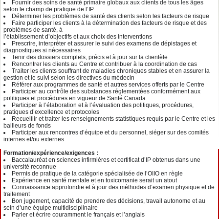
Fournir des soins de santé primaire globaux aux clients de tous les âges
selon le champ de pratique de l’IP
Déterminer les problèmes de santé des clients selon les facteurs de risque
Faire participer les clients à la détermination des facteurs de risque et des
problèmes de santé, à
l’établissement d’objectifs et aux choix des interventions
Prescrire, interpréter et assurer le suivi des examens de dépistages et
diagnostiques si nécessaires
Tenir des dossiers complets, précis et à jour sur la clientèle
Rencontrer les clients au Centre et contribuer à la coordination de cas
Traiter les clients souffrant de maladies chroniques stables et en assurer la
gestion et le suivi selon les directives du médecin
Référer aux programmes de santé et autres services offerts par le Centre
Participer au contrôle des substances réglementées conformément aux
politiques et procédures en vigueur de Santé Canada
Participer à l’élaboration et à l’évaluation des politiques, procédures,
pratiques d’excellence et protocoles
Recueillir et traiter les renseignements statistiques requis par le Centre et les
bailleurs de fonds
Participer aux rencontres d’équipe et du personnel, siéger sur des comités
internes et/ou externes
Formation/expérience/exigences :
Baccalauréat en sciences infirmières et certificat d’IP obtenus dans une
université reconnue
Permis de pratique de la catégorie spécialisée de l’OIIO en règle
Expérience en santé mentale et en toxicomanie serait un atout
Connaissance approfondie et à jour des méthodes d’examen physique et de
traitement
Bon jugement, capacité de prendre des décisions, travail autonome et au
sein d’une équipe multidisciplinaire
Parler et écrire couramment le français et l’anglais