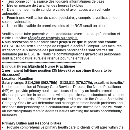
Très bonne connaissance des logiciels informatiques de base
Être en mesure de travailler des heures flexibles
Détenir un permis de conduire valide et avoir accès à un véhicule
automobile
Fournir une vérification du casier judiciaire, y compris la vérification du
secteur vulnérable
Un certificat valide de premiers soins et de RCR serait un atout
Veuillez nous faire parvenir votre candidature avec lettre de présentation et
curriculum vitae
rédigés en français ou anglais.
Nous recevrons des candidatures jusqu'à ce que le poste soit comblé.
Le CSCHN souscrit au principe de l’égalité d’accès à l’emploi. Des mesures
d'adaptation aux besoins des personnes handicapées sont offertes sur
demande par le CSCHN. Nous ne communiquerons qu’avec les personnes
dont la candidature aura été retenue pour une entrevue.
--------------------------------------------------------------------
Bilingual (French/English) Nurse Practitioner
1 permanent full‐time position (35 h/week) or part-time (hours to be
discussed)
Location: Hamilton
Salary range: $114,200 ($62.75/h) ‐ $138,811 ($76.27/h), excellent benefits*
Under the direction of Primary Care Services Director, the Nurse Practitioner
(NP) will provide primary health care focused mainly on health promotion and
disease prevention in accordance with the practices and standards of care set
out in the Standards of Practice for registered nurses in the Ontario Specialist
Category. She / he will determine and manage common health problems and
diseases independently or in collaboration with the doctor. She / he will work in
an interdisciplinary team to address issues affecting the health of community
members.
Primary Duties and Responsibilities
Provide comprehensive primary health care to clients of all ages within the